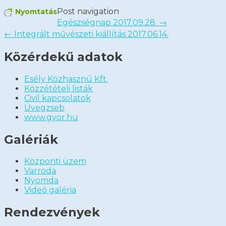
Post navigation
Nyomtatás
Egészségnap 2017.09.28.
→
←
Integrált művészeti kiállítás 2017.06.14.
Közérdekű adatok
Esély Közhasznú Kft.
Közzétételi listák
Civil kapcsolatok
Üvegzseb
www.gyor.hu
Galériák
Központi üzem
Varroda
Nyomda
Videó galéria
Rendezvények