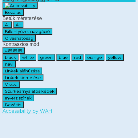
Bezárás
Betűk méretezése
A-
A+
Billentyűzet navigáció
Olvashatóság
Kontrasztos mód
#696969
black
white
green
blue
red
orange
yellow
navi
Linkek aláhúzása
Linkek kiemelése
Vissza
Szürkeárnyalatos képek
Inverz színek
Bezárás
Accessibility by WAH