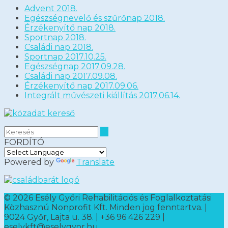
Advent 2018.
Egészségnevelő és szűrőnap 2018.
Érzékenyítő nap 2018.
Sportnap 2018.
Családi nap 2018.
Sportnap 2017.10.25.
Egészségnap 2017.09.28.
Családi nap 2017.09.08.
Érzékenyítő nap 2017.09.06.
Integrált művészeti kiállítás 2017.06.14.
FORDÍTÓ
Powered by
Translate
©
2026 Esély Győri Rehabilitációs és Foglalkoztatási
Közhasznú Nonprofit Kft. Minden jog fenntartva. |
9024 Győr, Lajta u. 38. | +36 96 426 229 |
eselykft@eselygyor.hu