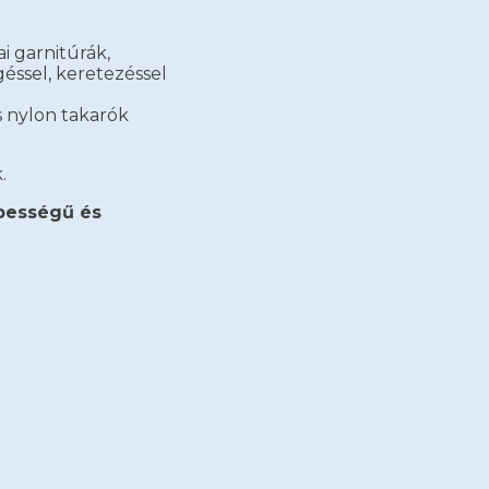
i garnitúrák,
éssel, keretezéssel
 nylon takarók
.
pességű és