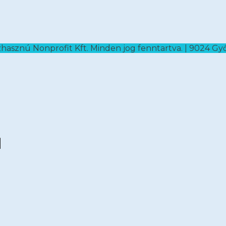
zhasznú Nonprofit Kft. Minden jog fenntartva. | 9024 Győr