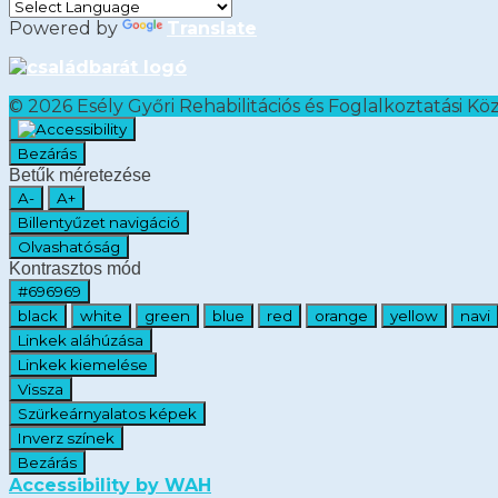
Powered by
Translate
©
2026 Esély Győri Rehabilitációs és Foglalkoztatási Kö
Bezárás
Betűk méretezése
A-
A+
Billentyűzet navigáció
Olvashatóság
Kontrasztos mód
#696969
black
white
green
blue
red
orange
yellow
navi
Linkek aláhúzása
Linkek kiemelése
Vissza
Szürkeárnyalatos képek
Inverz színek
Bezárás
Accessibility by WAH