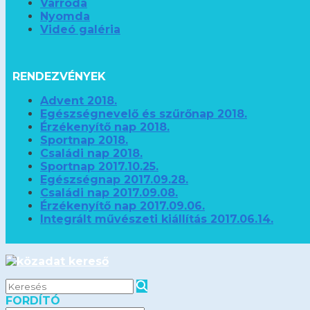
Varroda
Nyomda
Videó galéria
RENDEZVÉNYEK
Advent 2018.
Egészségnevelő és szűrőnap 2018.
Érzékenyítő nap 2018.
Sportnap 2018.
Családi nap 2018.
Sportnap 2017.10.25.
Egészségnap 2017.09.28.
Családi nap 2017.09.08.
Érzékenyítő nap 2017.09.06.
Integrált művészeti kiállítás 2017.06.14.
FORDÍTÓ