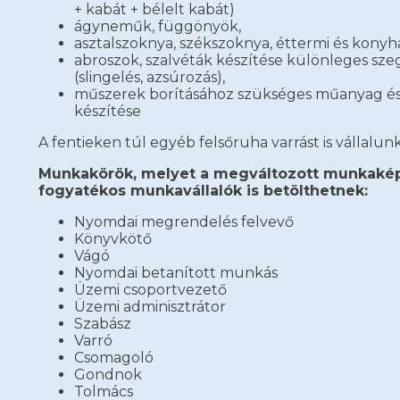
+ kabát + bélelt kabát)
ágyneműk, függönyök,
asztalszoknya, székszoknya, éttermi és konyha
abroszok, szalvéták készítése különleges szeg
(slingelés, azsúrozás),
műszerek borításához szükséges műanyag és
készítése
A fentieken túl egyéb felsőruha varrást is vállalunk
Munkakörök, melyet a megváltozott munkaké
fogyatékos munkavállalók is betölthetnek:
Nyomdai megrendelés felvevő
Könyvkötő
Vágó
Nyomdai betanított munkás
Üzemi csoportvezető
Üzemi adminisztrátor
Szabász
Varró
Csomagoló
Gondnok
Tolmács