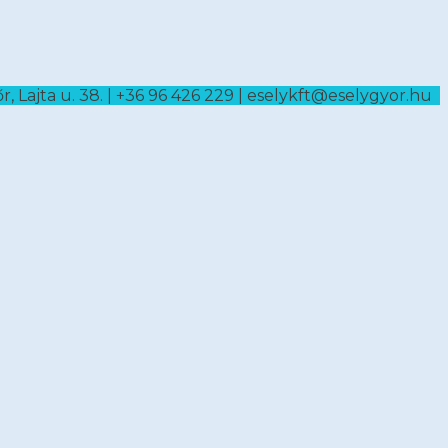
, Lajta u. 38. | +36 96 426 229 | eselykft@eselygyor.hu