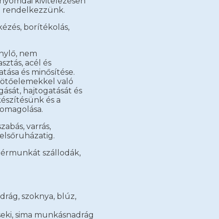
a nyomdai kivitelezésen
l rendelkezzünk.
kézés, borítékolás,
nylő, nem
ztás, acél és
tása és minősítése.
 kötőelemekkel való
ását, hajtogatását és
észítésünk és a
somagolása.
zabás, varrás,
felsőruházatig.
 bérmunkát szállodák,
rág, szoknya, blúz,
seki, sima munkásnadrág