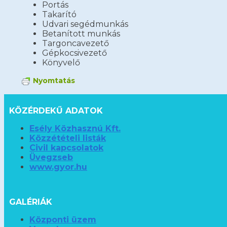
Portás
Takarító
Udvari segédmunkás
Betanított munkás
Targoncavezető
Gépkocsivezető
Könyvelő
Nyomtatás
KÖZÉRDEKŰ ADATOK
Esély Közhasznú Kft.
Közzétételi listák
Civil kapcsolatok
Üvegzseb
www.gyor.hu
GALÉRIÁK
Központi üzem