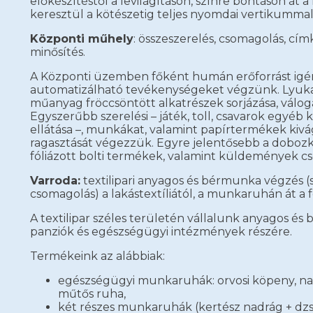
előkészítéstől a levilágításon, színre bontáson át 
keresztül a kötészetig teljes nyomdai vertikumma
Központi műhely
: összeszerelés, csomagolás, cím
minősítés.
A Központi üzemben főként humán erőforrást igé
automatizálható tevékenységeket végzünk. Lyukas
műanyag fröccsöntött alkatrészek sorjázása, váloga
Egyszerűbb szerelési – játék, toll, csavarok egyéb
ellátása –, munkákat, valamint papírtermékek kivág
ragasztását végezzük. Egyre jelentősebb a dobozk
fóliázott bolti termékek, valamint küldemények c
Varroda:
textilipari anyagos és bérmunka végzés (s
csomagolás) a lakástextíliától, a munkaruhán át a 
A textilipar széles területén vállalunk anyagos és
panziók és egészségügyi intézmények részére.
Termékeink az alábbiak:
egészségügyi munkaruhák: orvosi köpeny, nad
műtős ruha,
két részes munkaruhák (kertész nadrág + dz