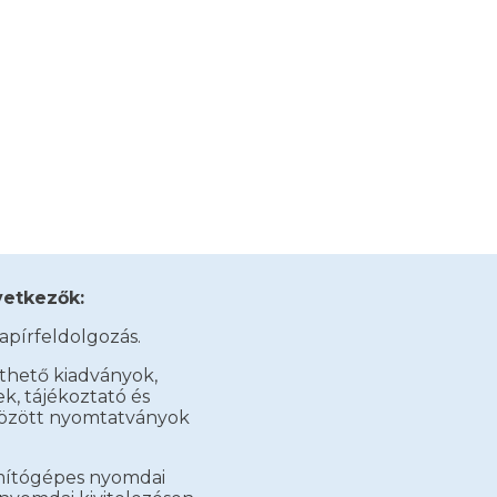
ofit Kft.
vetkezők:
apírfeldolgozás.
íthető kiadványok,
k, tájékoztató és
bözött nyomtatványok
ámítógépes nyomdai