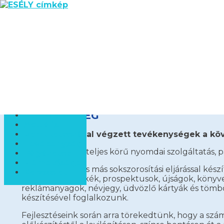
ESÉLY
Győri Rehabilitációs és Foglalkoztatási Közhasznú Nonpr
TEVÉKENYSÉG
Kezdőlap
Aktuális
A szervezet által végzett tevékenységek a kö
Bemutatkozás
Tevékenység
Nyomdaüzem:
teljes körű nyomdai szolgáltatás, p
Pályázatok
Elérhetőségek
Nyomdai úton és más sokszorosítási eljárással kész
Kapcsolat
szórólapok, címkék, prospektusok, újságok, könyve
reklámanyagok, névjegy, üdvözlő kártyák és töm
készítésével foglalkozunk.
Fejlesztéseink során arra törekedtünk, hogy a sz